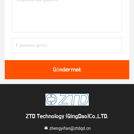
Göndermek
ZTD Technology (QingDao)Co.,LTD.
zhengyifan@ztdqd.cn