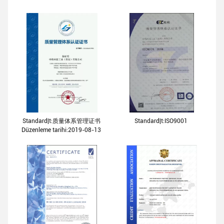
Standard|t:质量体系管理证书
Standard|t:ISO9001
Düzenleme tarihi:2019-08-13