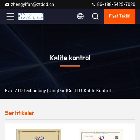
zhengyifan@ztdqd.cn
86-188-5425-7020
Fiyat Teklifi
Kalite kontrol
Ev
>
ZTD Technology (QingDao)Co.,LTD. Kalite Kontrol
Sertifikalar