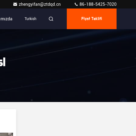
zhengyifan@ztdqd.cn
86-188-5425-7020
ımızda
Turkish
Fiyat Teklifi
i