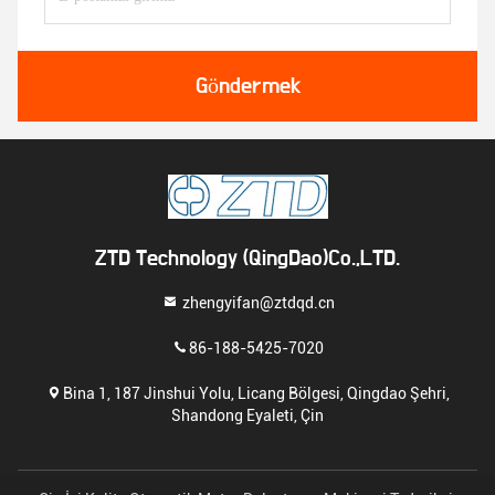
Göndermek
ZTD Technology (QingDao)Co.,LTD.
zhengyifan@ztdqd.cn
86-188-5425-7020
Bina 1, 187 Jinshui Yolu, Licang Bölgesi, Qingdao Şehri,
Shandong Eyaleti, Çin