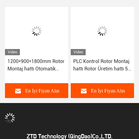
Video
Video
1200*900*1800mm Rotor
PLC Kontrol Rotor Montaj
Montaj hattı Otomatik
hattı Rotor Üretim hattı 50
Çekirdek Çerçeve Besleme
60HZ
Makinesi 300kg
En İyi Fiyatı Alın
En İyi Fiyatı Alın
ZTD Technology (QingDao)Co.,LTD.