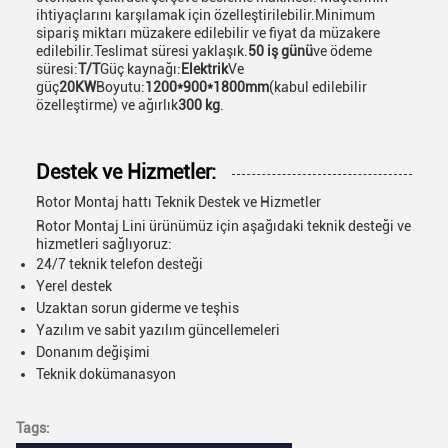
ihtiyaçlarını karşılamak için özelleştirilebilir.Minimum
sipariş miktarı müzakere edilebilir ve fiyat da müzakere
edilebilir.Teslimat süresi yaklaşık.
50 iş günü
ve ödeme
süresi:
T/T
Güç kaynağı:
Elektrik
Ve
güç
20KW
Boyutu:
1200*900*1800mm
(kabul edilebilir
özelleştirme) ve ağırlık
300 kg
.
Destek ve Hizmetler:
Rotor Montaj hattı Teknik Destek ve Hizmetler
Rotor Montaj Lini ürünümüz için aşağıdaki teknik desteği ve
hizmetleri sağlıyoruz:
24/7 teknik telefon desteği
Yerel destek
Uzaktan sorun giderme ve teşhis
Yazılım ve sabit yazılım güncellemeleri
Donanım değişimi
Teknik dokümanasyon
Tags: