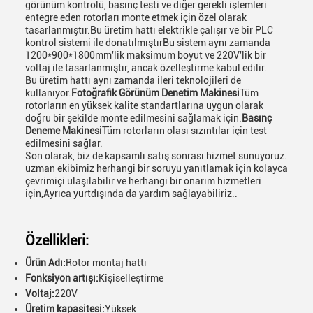
görünüm kontrolü, basınç testi ve diğer gerekli işlemleri
entegre eden rotorları monte etmek için özel olarak
tasarlanmıştır.Bu üretim hattı elektrikle çalışır ve bir PLC
kontrol sistemi ile donatılmıştırBu sistem aynı zamanda
1200*900*1800mm'lik maksimum boyut ve 220V'lik bir
voltaj ile tasarlanmıştır, ancak özelleştirme kabul edilir.
Bu üretim hattı aynı zamanda ileri teknolojileri de
kullanıyor.
Fotoğrafik Görünüm Denetim Makinesi
Tüm
rotorların en yüksek kalite standartlarına uygun olarak
doğru bir şekilde monte edilmesini sağlamak için.
Basınç
Deneme Makinesi
Tüm rotorların olası sızıntılar için test
edilmesini sağlar.
Son olarak, biz de kapsamlı satış sonrası hizmet sunuyoruz.
uzman ekibimiz herhangi bir soruyu yanıtlamak için kolayca
çevrimiçi ulaşılabilir ve herhangi bir onarım hizmetleri
için,Ayrıca yurtdışında da yardım sağlayabiliriz..
Özellikleri:
Ürün Adı:
Rotor montaj hattı
Fonksiyon artışı:
Kişiselleştirme
Voltaj:
220V
Üretim kapasitesi:
Yüksek