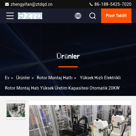
zhengyifan@ztdqd.cn
86-188-5425-7020
Fiyat Teklifi
Ürünler
Ev
>
Ürünler
>
Rotor Montaj Hattı
>
Yüksek Hızlı Elektrikli
Rotor Montaj Hatı Yüksek Üretim Kapasitesi Otomatik 20KW