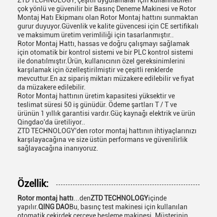
ZTD TECHNOLOGY, çeşitli uygulamalar için kullanılabilen
çok yönlü ve güvenilir bir Basınç Deneme Makinesi ve Rotor
Montaj Hatı Ekipmanı olan Rotor Montaj hattını sunmaktan
gurur duyuyor.Güvenlik ve kalite güvencesi için CE sertifikalı
ve maksimum üretim verimliliği için tasarlanmıştır..
Rotor Montaj Hattı, hassas ve doğru çalışmayı sağlamak
için otomatik bir kontrol sistemi ve bir PLC kontrol sistemi
ile donatılmıştır.Ürün, kullanıcının özel gereksinimlerini
karşılamak için özelleştirilmiştir ve çeşitli renklerde
mevcuttur.En az sipariş miktarı müzakere edilebilir ve fiyat
da müzakere edilebilir.
Rotor Montaj hattının üretim kapasitesi yüksektir ve
teslimat süresi 50 iş günüdür. Ödeme şartları T / T ve
ürünün 1 yıllık garantisi vardır.Güç kaynağı elektrik ve ürün
Qingdao'da üretiliyor..
ZTD TECHNOLOGY'den rotor montaj hattının ihtiyaçlarınızı
karşılayacağına ve size üstün performans ve güvenilirlik
sağlayacağına inanıyoruz.
Özellik:
Rotor montaj hattı
...den
ZTD TECHNOLOGY
içinde
yapılır.
QING DAO
Bu, basınç test makinesi için kullanılan
otomatik çekirdek çerçeve besleme makinesi. Müşterinin