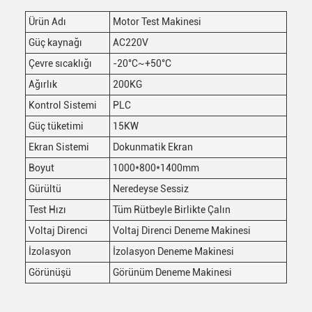
Ürün Adı
Motor Test Makinesi
Güç kaynağı
AC220V
Çevre sıcaklığı
-20°C~+50°C
Ağırlık
200KG
Kontrol Sistemi
PLC
Güç tüketimi
15KW
Ekran Sistemi
Dokunmatik Ekran
Boyut
1000*800*1400mm
Gürültü
Neredeyse Sessiz
Test Hızı
Tüm Rütbeyle Birlikte Çalın
Voltaj Direnci
Voltaj Direnci Deneme Makinesi
İzolasyon
İzolasyon Deneme Makinesi
Görünüşü
Görünüm Deneme Makinesi