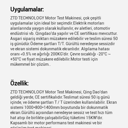
Uygulamalar:
ZTD TECHNOLOGY Motor Test Makinesi, çok çeşitli
uygulamalar için ideal bir seçimdir.Elektrik motorları
alanlarında yaygın olarak kullanılır, ev aletleri, otomotiv
endüstrisi vb. Qingdao'da yapılır ve CE sertifikası mevcuttur.
Asgari sipariş miktarı müzakere edilebilir ve teslim süresi 50
iş günüdür.Ödeme şartları T/T. Gürültü neredeyse sessizdir
ve ekran sistemi dokunmatik ekranlıdır. Algılama hatası
oranı <0.5% ve ağırlığı 200KG'dir. Çevre sıcaklığı -20°C ~
+50°C ve fiyat müzakere edilebilir.Motor testi için
mükemmel bir çözüm..
Özellik:
ZTD TECHNOLOGY Motor Test Makinesi, Qing Dao'dan
geldiği yerde, CE sertifikalıdır.Teslimat süresi 50 iş günü
içinde, ve ödeme şartları T / T üzerinden kullanılabilir. Ekran
sistemi 1000*800*1400mm boyutunda bir dokunmatik
ekran.Gürültü açısından neredeyse sessiz ve test hızı tüm
hat atışı ile birlikte çalışabilirGüç tüketimi 15KW'dır.
Kapsamlı bir motor performans test makinesi ve bir