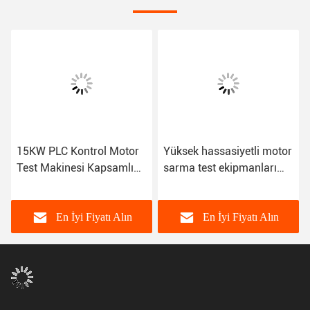
15KW PLC Kontrol Motor
Yüksek hassasiyetli motor
Test Makinesi Kapsamlı
sarma test ekipmanları
Motor Performansı Test
15KW Bldc motor test
Makinesi
ekipmanları
En İyi Fiyatı Alın
En İyi Fiyatı Alın